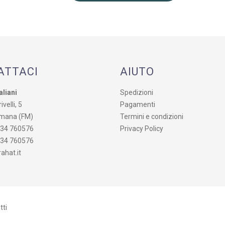
ATTACI
AIUTO
aliani
Spedizioni
ivelli, 5
Pagamenti
mana (FM)
Termini e condizioni
734 760576
Privacy Policy
734 760576
ahat.it
tti