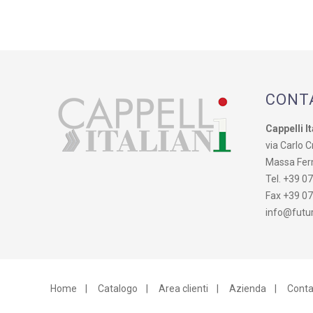
CONT
Cappelli It
via Carlo Cr
Massa Fer
Tel. +39 0
Fax +39 0
info@futur
Home
|
Catalogo
|
Area clienti
|
Azienda
|
Conta