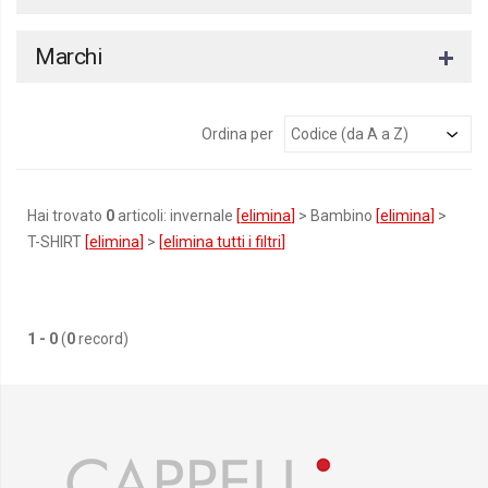
Marchi
Ordina per
Hai trovato
0
articoli: invernale
[
elimina
]
> Bambino
[
elimina
]
>
T-SHIRT
[
elimina
]
>
[
elimina tutti i filtri
]
1 - 0
(
0
record)