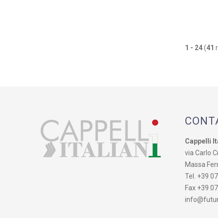
1 - 24
(
41
r
CONT
Cappelli It
via Carlo Cr
Massa Fer
Tel. +39 0
Fax +39 0
info@futur