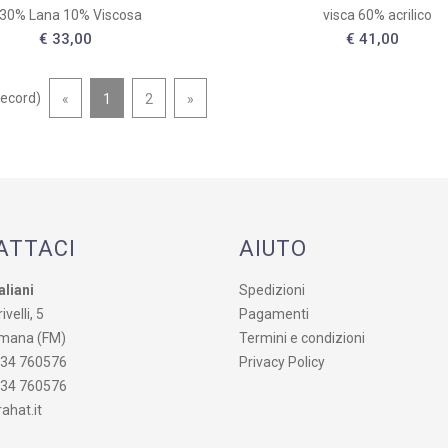
30% Lana 10% Viscosa
visca 60% acrilico
€ 33,00
€ 41,00
ecord)
«
1
2
»
ATTACI
AIUTO
aliani
Spedizioni
ivelli, 5
Pagamenti
mana (FM)
Termini e condizioni
734 760576
Privacy Policy
734 760576
ahat.it