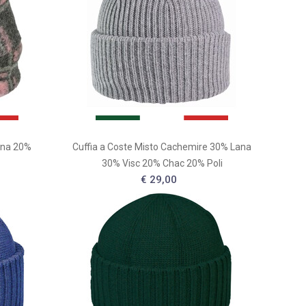
ana 20%
Cuffia a Coste Misto Cachemire 30% Lana
30% Visc 20% Chac 20% Poli
€ 29,00