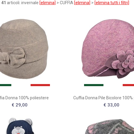
o
41
articoli: invernale
[
elimina
]
> CUFFIA
[
elimina
]
>
[
elimina tutti i filtri
]
fia Donna 100% poliestere
Cuffia Donna Pile Bicolore 100% 
€ 29,00
€ 33,00